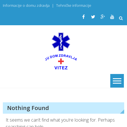
Skip
Informacije o domu zdravlja
|
Tehničke informacije
to
content
JU Dom
PRIMARNA
ZDRAVSTVENA
zdravlja
USTANOVA
Vitez
Nothing Found
It seems we can’t find what you’re looking for. Perhaps
searching can help.