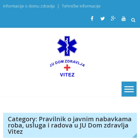
Skip
Informacije o domu zdravlja
|
Tehničke informacije
to
content
JU Dom
PRIMARNA
ZDRAVSTVENA
zdravlja
USTANOVA
Vitez
Category:
Pravilnik o javnim nabavkama
roba, usluga i radova u JU Dom zdravlja
Vitez