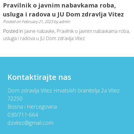
Pravilnik o javnim nabavkama roba,
usluga i radova u JU Dom zdravlja Vitez
Posted on
February 21, 2023
by
admin
Posted in
Javne nabavke
,
Pravilnik o javnim nabavkama roba,
usluga i radova u JU Dom zdravlja Vitez
Kontaktirajte nas
Dom zdravlja Vitez Hrvatskih branitelja 2a Vitez
72250
Bosna i Hercegovina
030/711-664
dzvitez@gmail.com