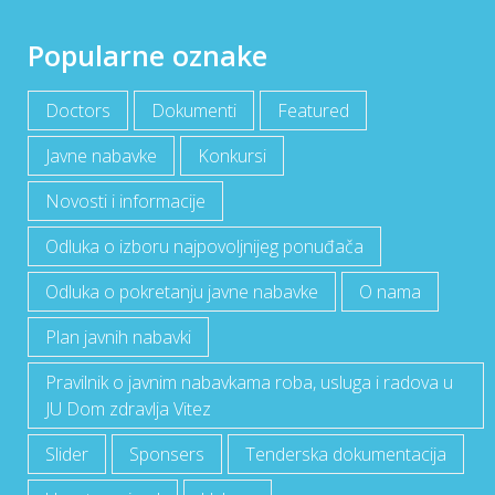
Popularne oznake
Doctors
Dokumenti
Featured
Javne nabavke
Konkursi
Novosti i informacije
Odluka o izboru najpovoljnijeg ponuđača
Odluka o pokretanju javne nabavke
O nama
Plan javnih nabavki
Pravilnik o javnim nabavkama roba, usluga i radova u
JU Dom zdravlja Vitez
Slider
Sponsers
Tenderska dokumentacija