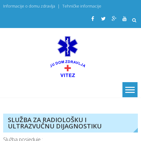
Skip
Informacije o domu zdravlja
|
Tehničke informacije
to
content
JU Dom
PRIMARNA
ZDRAVSTVENA
zdravlja
USTANOVA
Vitez
SLUŽBA ZA RADIOLOŠKU I
ULTRAZVUČNU DIJAGNOSTIKU
Služba posjeduje :