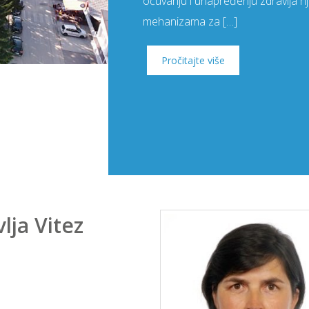
očuvanju i unapređenju zdravlja 
mehanizama za […]
Pročitajte više
ja Vitez