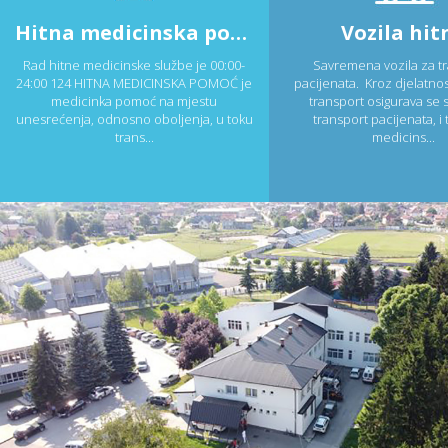
Hitna medicinska pomoć
Vozila hit
Rad hitne medicinske službe je 00:00-
Savremena vozila za t
24:00 124 HITNA MEDICINSKA POMOĆ je
pacijenata. Kroz djelatnos
medicinka pomoć na mjestu
transport osigurava se s
unesrećenja, odnosno oboljenja, u toku
transport pacijenata, i 
trans...
medicins...