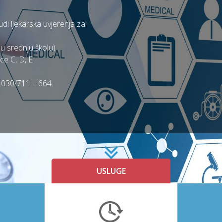
i ljekarska uvjerenja za:
s u srednju školu)
ce C, D, E
: 030/711 – 664.
USLUGE