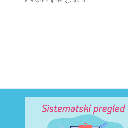
Predsjednik upravnog odbora
Asim R
Predsje
Mujo Trako
Glavni medicinski tehničar