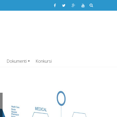
dravlja Vitez
ENA USTANOVA
Dokumenti
Konkursi