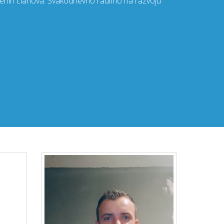
njenih članova. Svakodnevno radimo na razvoju