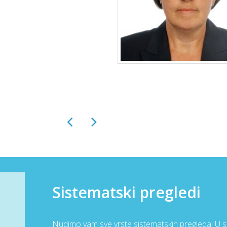
Dr. Ana Šimunović
ibo
spec.obite.medi.
dnik upravnog odbora
Direktorica doma zdravlja
Prev
Next
Sistematski pregledi
Nudimo vam sve vrste sistematskih pregleda! U s