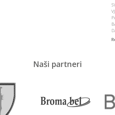
S
V
P
B
D
R
Naši partneri