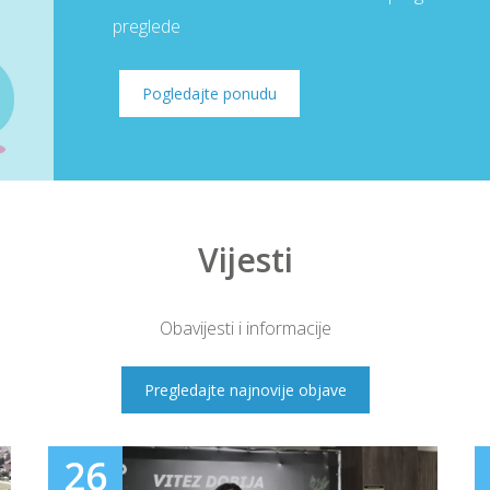
preglede
Pogledajte ponudu
Vijesti
Obavijesti i informacije
Pregledajte najnovije objave
26