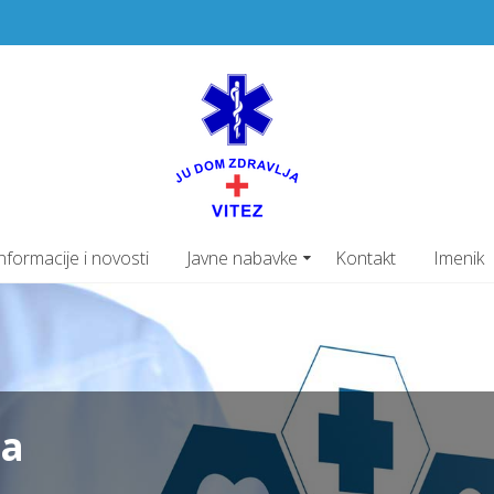
JU Dom z
PRIMARNA ZDRAVSTV
nformacije i novosti
Javne nabavke
Kontakt
Imenik
ja