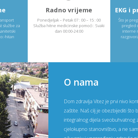
ne
Radno vrijeme
ransport
Ponedjeljak – Petak 07 : 00 – 15 : 00
Što je preg
t službe za
Služba hitne medicinske pomoći : Svaki
pregled o
anitetski
dan 00:00-24:00
interne 
to:-hitan
razgovora
O nama
Dom zdravlja Vitez je prvi nivo k
zaštite. Naš cilj je obezbijediti š
integralnog dijela sveobuhvatnog
cjelokupno stanovništvo, a ne sa