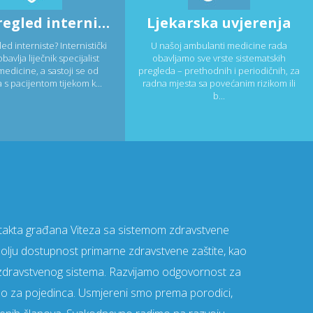
EKG i pregled interniste
Ljekarska uvjerenja
led interniste? Internistički
U našoj ambulanti medicine rada
bavlja liječnik specijalist
obavljamo sve vrste sistematskih
medicine, a sastoji se od
pregleda – prethodnih i periodičnih, za
 s pacijentom tijekom k...
radna mjesta sa povećanim rizikom ili
b...
ontakta građana Viteza sa sistemom zdravstvene
to bolju dostupnost primarne zdravstvene zaštite, kao
 zdravstvenog sistema. Razvijamo odgovornost za
mo za pojedinca. Usmjereni smo prema porodici,