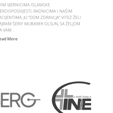
VIM VJERNICIMA ISLAMSKE
JEROISPOSVIJESTI, RADNICIMA I NAŠIM
ACIJENTIMA, JU “DOM ZDRAVLJA” VITEZ ŽELI
AJRAM ŠERIF MUBAREK OLSUN, SA ŽELJOM
A VAM ...
ead More