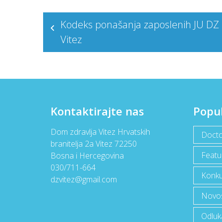
Post
Kodeks ponašanja zaposlenih JU DZ
navigation
Vitez
Kontaktirajte nas
Popu
Dom zdravlja Vitez Hrvatskih
Docto
branitelja 2a Vitez 72250
Featu
Bosna i Hercegovina
030/711-664
Konku
dzvitez@gmail.com
Novost
Odluk