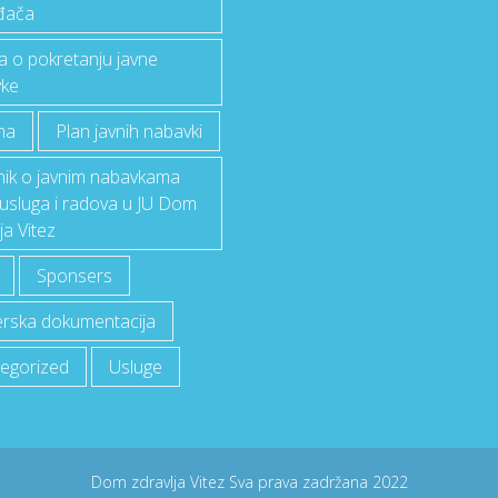
đača
a o pokretanju javne
ke
ma
Plan javnih nabavki
lnik o javnim nabavkama
 usluga i radova u JU Dom
ja Vitez
Sponsers
rska dokumentacija
egorized
Usluge
Dom zdravlja Vitez
Sva prava zadržana
2022