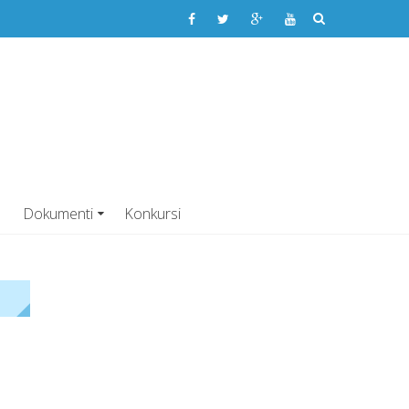
dravlja Vitez
ENA USTANOVA
Dokumenti
Konkursi