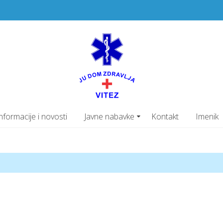
JU Dom z
PRIMARNA ZDRAVSTV
nformacije i novosti
Javne nabavke
Kontakt
Imenik