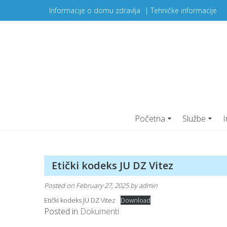
Skip
Informacije o domu zdravlja
|
Tehničke informacije
to
content
Početna
Službe
I
Etički kodeks JU DZ Vitez
Posted on
February 27, 2025
by
admin
Etički kodeks JU DZ Vitez
Download
Posted in
Dokumenti