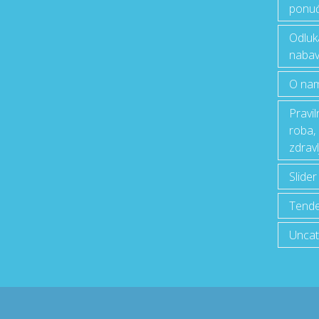
ponu
Odluk
nabav
O na
Pravi
roba,
zdravl
Slider
Tende
Uncat