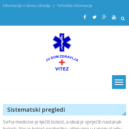
Skip
Informacije o domu zdravlja
|
Tehničke informacije
to
content
JU Dom
PRIMARNA
ZDRAVSTVENA
zdravlja
USTANOVA
Vitez
Sistematski pregledi
Svrha medicine je liječiti bolest, a ideal je spriječiti nastanak
bolesti. Ako je bolest neizbježna, otkrivanje u ranom stadiju