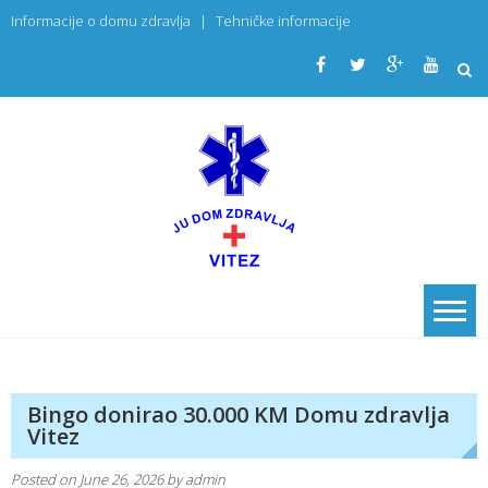
Skip
Informacije o domu zdravlja
|
Tehničke informacije
to
content
JU Dom
PRIMARNA
ZDRAVSTVENA
zdravlja
USTANOVA
Vitez
Bingo donirao 30.000 KM Domu zdravlja
Vitez
Posted on
June 26, 2026
by
admin