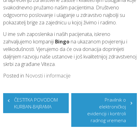
unapređenju zdravstvene zaštite i kvalitetnijim uslugama koje
svakodnevno pružamo našim pacijentima. Društveno
odgovorno poslovanje i ulaganje u zdravstvo najbolji su
pokazatelj brige za zajednicu u kojoj živimo i radimo.
U ime svih zaposlenika i naših pacijenata, iskreno
zahvaljujemo kompaniji
Bingo
na ukazanom povjerenju i
velikodušnosti. Vjerujemo da će ova donacija doprinijeti
daljnjem razvoju naše ustanove i još kvalitetnijoj zdravstvenoj
skrbi za građane Viteza.
Posted in
Novosti i informacije
Post
ČESTITKA POVODOM
Pravilnik o
navigation
KURBAN-BAJRAMA
elektroničkoj
evidenciji i kontroli
radnog vremena