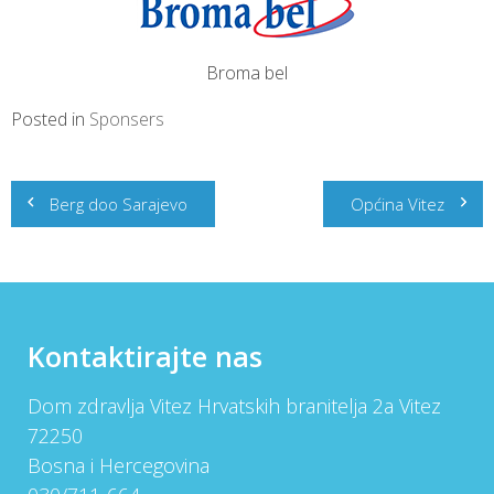
Broma bel
Posted in
Sponsers
Post
Berg doo Sarajevo
Općina Vitez
navigation
Kontaktirajte nas
Dom zdravlja Vitez Hrvatskih branitelja 2a Vitez
72250
Bosna i Hercegovina