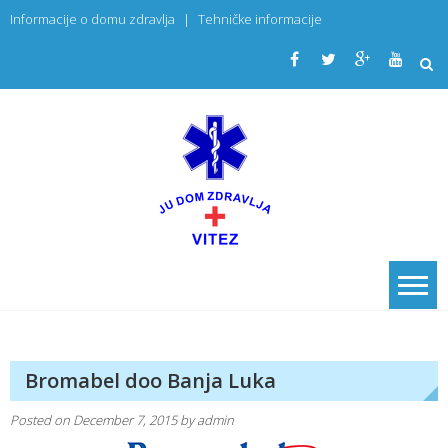
Skip
Informacije o domu zdravlja
|
Tehničke informacije
to
content
JU Dom
PRIMARNA
ZDRAVSTVENA
zdravlja
USTANOVA
Vitez
Bromabel doo Banja Luka
Posted on
December 7, 2015
by
admin