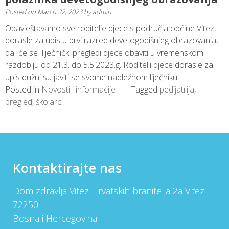
Posted on
March 22, 2023
by
admin
Obavještavamo sve roditelje djece s područja općine Vitez,
dorasle za upis u prvi razred devetogodišnjeg obrazovanja,
da će se liječnički pregledi djece obaviti u vremenskom
razdoblju od 21.3. do 5.5.2023.g. Roditelji djece dorasle za
upis dužni su javiti se svome nadležnom liječniku ...
Posted in
Novosti i informacije
Tagged
pedijatrija
,
pregled
,
školarci
Kontaktirajte nas
Dom zdravlja Vitez Hrvatskih branitelja 2a Vitez
72250
Bosna i Hercegovina