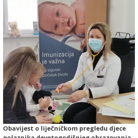
Obavijest o liječničkom pregledu djece
polaznika devetogodišnjeg obrazovanja