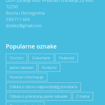
Dom zdravlja Vitez Hrvatskih branitelja 2a Vitez
72250
Bosna i Hercegovina
030/711-664
dzvitez@gmail.com
Popularne oznake
Doctors
Dokumenti
Featured
Javne nabavke
Konkursi
Novosti i informacije
Odluka o izboru najpovoljnijeg ponuđača
Odluka o pokretanju javne nabavke
O nama