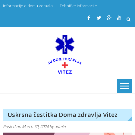
Skip
Informacije o domu zdravlja
|
Tehničke informacije
to
content
JU Dom
PRIMARNA
ZDRAVSTVENA
zdravlja
USTANOVA
Vitez
Uskrsna čestitka Doma zdravlja Vitez
Posted on
March 30, 2024
by
admin