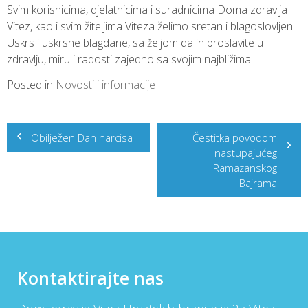
Svim korisnicima, djelatnicima i suradnicima Doma zdravlja
Vitez, kao i svim žiteljima Viteza želimo sretan i blagoslovljen
Uskrs i uskrsne blagdane, sa željom da ih proslavite u
zdravlju, miru i radosti zajedno sa svojim najbližima.
Posted in
Novosti i informacije
Post
Obilježen Dan narcisa
Čestitka povodom
navigation
nastupajućeg
Ramazanskog
Bajrama
Kontaktirajte nas