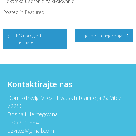
Ljekarsko uvjerenje za školovanje
Posted in
Featured
Post
EKG i pregled
Ljekarska uvjerenja
navigation
interniste
Kontaktirajte nas
Dom zdravlja Vitez Hrvatskih branitelja 2a Vitez
72250
Bosna i Hercegovina
030/711-664
dzvitez@gmail.com