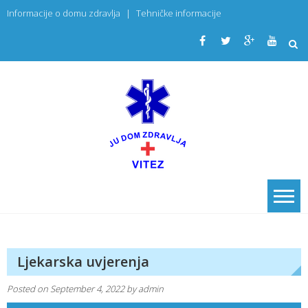
Skip
Informacije o domu zdravlja
|
Tehničke informacije
to
content
JU Dom
PRIMARNA
ZDRAVSTVENA
zdravlja
USTANOVA
Vitez
Ljekarska uvjerenja
Posted on
September 4, 2022
by
admin