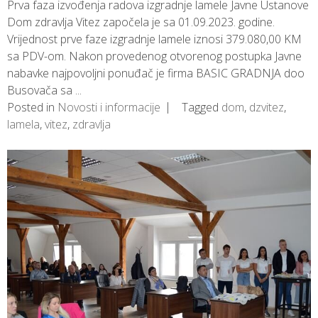
Prva faza izvođenja radova izgradnje lamele Javne Ustanove
Dom zdravlja Vitez započela je sa 01.09.2023. godine.
Vrijednost prve faze izgradnje lamele iznosi 379.080,00 KM
sa PDV-om. Nakon provedenog otvorenog postupka Javne
nabavke najpovoljni ponuđač je firma BASIC GRADNJA doo
Busovača sa ...
Posted in
Novosti i informacije
Tagged
dom
,
dzvitez
,
lamela
,
vitez
,
zdravlja