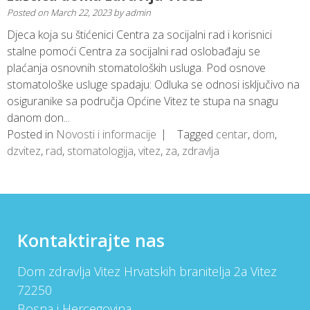
Posted on
March 22, 2023
by
admin
Djeca koja su štićenici Centra za socijalni rad i korisnici
stalne pomoći Centra za socijalni rad oslobađaju se
plaćanja osnovnih stomatoloških usluga. Pod osnove
stomatološke usluge spadaju: Odluka se odnosi isključivo na
osiguranike sa područja Općine Vitez te stupa na snagu
danom don...
Posted in
Novosti i informacije
Tagged
centar
,
dom
,
dzvitez
,
rad
,
stomatologija
,
vitez
,
za
,
zdravlja
Kontaktirajte nas
Dom zdravlja Vitez Hrvatskih branitelja 2a Vitez
72250
Bosna i Hercegovina