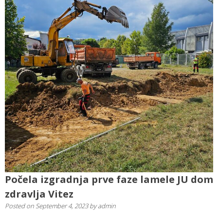
Počela izgradnja prve faze lamele JU dom
zdravlja Vitez
Posted on
September 4, 2023
by
admin