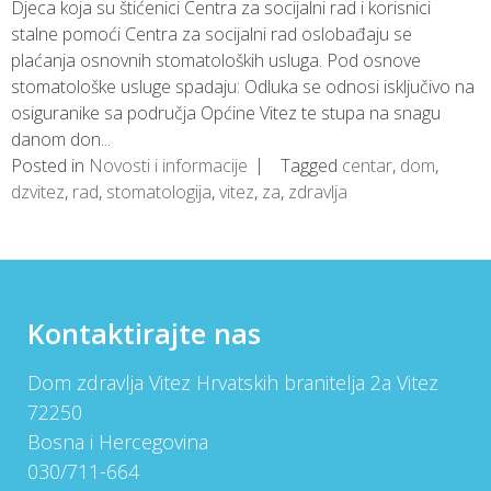
Djeca koja su štićenici Centra za socijalni rad i korisnici
stalne pomoći Centra za socijalni rad oslobađaju se
plaćanja osnovnih stomatoloških usluga. Pod osnove
stomatološke usluge spadaju: Odluka se odnosi isključivo na
osiguranike sa područja Općine Vitez te stupa na snagu
danom don...
Posted in
Novosti i informacije
Tagged
centar
,
dom
,
dzvitez
,
rad
,
stomatologija
,
vitez
,
za
,
zdravlja
Kontaktirajte nas
Dom zdravlja Vitez Hrvatskih branitelja 2a Vitez
72250
Bosna i Hercegovina
030/711-664