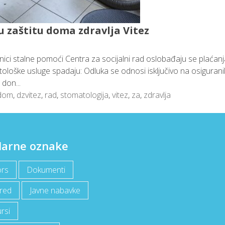
u zaštitu doma zdravlja Vitez
isnici stalne pomoći Centra za socijalni rad oslobađaju se plaćan
loške usluge spadaju: Odluka se odnosi isključivo na osigurani
don...
dom
,
dzvitez
,
rad
,
stomatologija
,
vitez
,
za
,
zdravlja
larne oznake
rs
Dokumenti
red
Javne nabavke
rsi