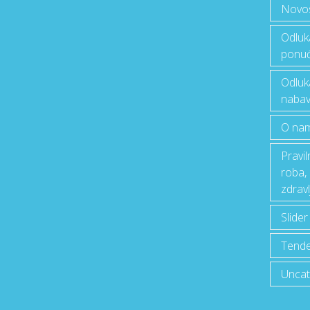
Novost
Odluk
ponu
Odluk
nabav
O na
Pravi
roba,
zdravl
Slider
Tende
Uncat