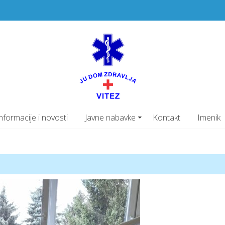
JU Dom z
PRIMARNA ZDRAVSTV
nformacije i novosti
Javne nabavke
Kontakt
Imenik