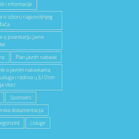
i i informacije
a o izboru najpovoljnijeg
đača
a o pokretanju javne
ke
ma
Plan javnih nabavki
lnik o javnim nabavkama
 usluga i radova u JU Dom
ja Vitez
Sponsers
rska dokumentacija
egorized
Usluge