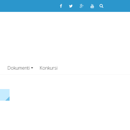
dravlja Vitez
ENA USTANOVA
Dokumenti
Konkursi